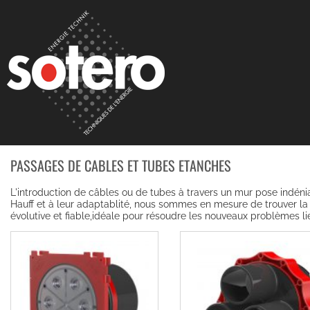
PASSAGES DE CABLES ET TUBES ETANCHES
L'introduction de câbles ou de tubes à travers un mur pose indéni
Hauff et à leur adaptablité, nous sommes en mesure de trouver la so
évolutive et fiable,idéale pour résoudre les nouveaux problèmes li