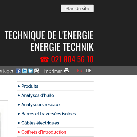
Plan du site
TECHNIQUE DE L'ENERGIE
ENERGIE TECHNIK
☎ 021 804 56 10
FR
DE
artager
Imprimer
Produits
Analyses d'huile
Analyseurs réseaux
Barres et traversées isolées
Câbles électriques
Coffrets d'introduction