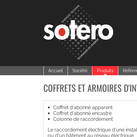
Accueil
Société
Produits
Référe
COFFRETS ET ARMOIRES D'I
Coffret d'abonné apparent
Coffret d'abonné encastré
Colonne de raccordement
Le raccordement électrique d'une instal
ou d'un bâtiment au réseau électrique