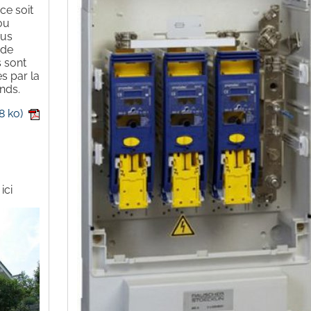
ce soit
ou
ous
 de
s sont
s par la
nds.
8 ko)
ici